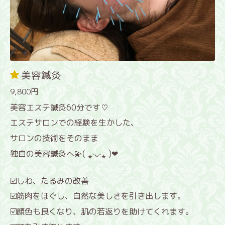
美容鍼灸
9,800円
美容エステ鍼灸60分です♡
エステサロンでの経験を生かした、
サロンの技術をそのまま
独自の美容鍼灸へ💫( ⁎ᵕᴗᵕ⁎ )❤
☑️しわ、たるみの改善
☑️筋肉をほぐし、自然な美しさを引き出します。
☑️顔色も良くなり、肌の若返りを助けてくれます。