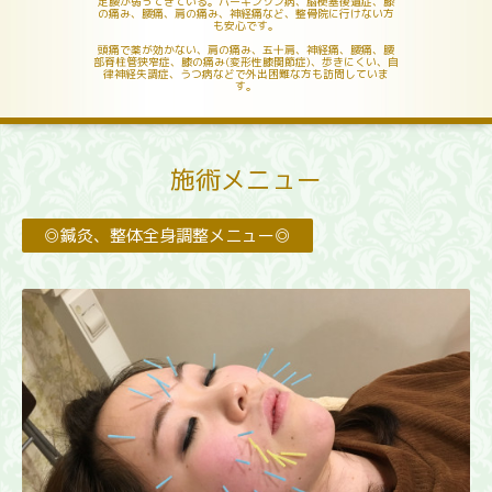
足腰が弱ってきている。パーキンソン病、脳梗塞後遺症、膝
の痛み、腰痛、肩の痛み、神経痛など、整骨院に行けない方
も安心です。
頭痛で薬が効かない、肩の痛み、五十肩、神経痛、腰痛、腰
部脊柱管狭窄症、膝の痛み(変形性膝関節症)、歩きにくい、自
律神経失調症、うつ病などで外出困難な方も訪問していま
す。
施術メニュー
◎鍼灸、整体全身調整メニュー◎