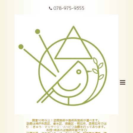
078-975-9355
開業10年以上！訪問施術や施術所施術が選べます。
訪問は神戸市西区、垂水区、須磨区・明石市、西明石市では
り ・きゅう・マッサージ・リハビリ治療を行っております。
布団1枚あれば施術可能です〇