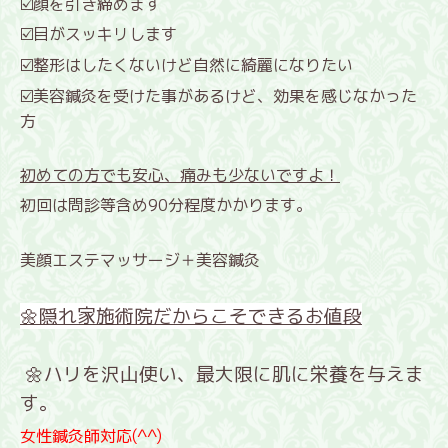
☑️顔を引き締めます
☑️目がスッキリします
☑️整形はしたくないけど自然に綺麗になりたい
☑️美容鍼灸を受けた事があるけど、効果を感じなかった
方
初めての方でも安心、痛みも少ないですよ！
初回は問診等含め90分程度かかります。
美顔エステマッサージ＋美容鍼灸
🌼隠れ家施術院だからこそできるお値段
🌼ハリを沢山使い、最大限に肌に栄養を与えま
す。
女性鍼灸師対応(^^)