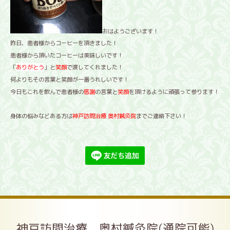
おはようございます！
昨日、患者様からコーヒーを頂きました！
患者様から頂いたコーヒーは美味しいです！
「
ありがとう
」と
笑顔
で渡してくれました！
何よりもその言葉と笑顔が一番うれしいです！
今日もこれを飲んで患者様の
感謝
の言葉と
笑顔
を頂けるように頑張って参ります！
身体の悩みなどある方は
神戸訪問治療
奥村鍼灸院
までご連絡下さい！
神戸訪問治療 奥村鍼灸院(通院可能)