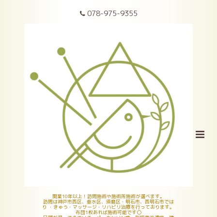
078-975-9355
開業10年以上！訪問施術や施術所施術が選べます。
訪問は神戸市西区、垂水区、須磨区・明石市、西明石市では
り ・きゅう・マッサージ・リハビリ治療を行っております。
布団1枚あれば施術可能です〇