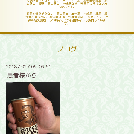
足腰が弱ってきている。パーキンソン病、脳梗塞後遺症、膝
の痛み、腰痛、肩の痛み、神経痛など、整骨院に行けない方
も安心です。
頭痛で薬が効かない、肩の痛み、五十肩、神経痛、腰痛、腰
部脊柱管狭窄症、膝の痛み(変形性膝関節症)、歩きにくい、自
律神経失調症、うつ病などで外出困難な方も訪問していま
す。
ブログ
2018
02
09 09:51
/
/
患者様から