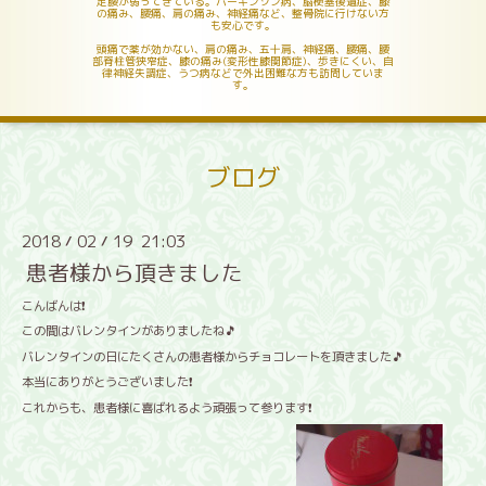
足腰が弱ってきている。パーキンソン病、脳梗塞後遺症、膝
の痛み、腰痛、肩の痛み、神経痛など、整骨院に行けない方
も安心です。
頭痛で薬が効かない、肩の痛み、五十肩、神経痛、腰痛、腰
部脊柱管狭窄症、膝の痛み(変形性膝関節症)、歩きにくい、自
律神経失調症、うつ病などで外出困難な方も訪問していま
す。
ブログ
2018
02
19 21:03
/
/
患者様から頂きました
こんばんは❗
この間はバレンタインがありましたね🎵
バレンタインの日にたくさんの患者様からチョコレートを頂きました🎵
本当にありがとうございました❗
これからも、患者様に喜ばれるよう頑張って参ります❗