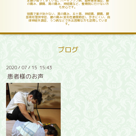
足腰が弱ってきている。パーキンソン病、脳梗塞後遺症、膝
の痛み、腰痛、肩の痛み、神経痛など、整骨院に行けない方
も安心です。
頭痛で薬が効かない、肩の痛み、五十肩、神経痛、腰痛、腰
部脊柱管狭窄症、膝の痛み(変形性膝関節症)、歩きにくい、自
律神経失調症、うつ病などで外出困難な方も訪問していま
す。
ブログ
2020
07
15 15:43
/
/
患者様のお声