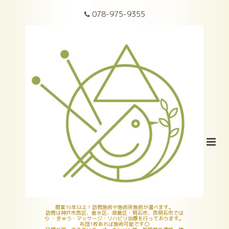
078-975-9355
開業10年以上！訪問施術や施術所施術が選べます。
訪問は神戸市西区、垂水区、須磨区・明石市、西明石市では
り ・きゅう・マッサージ・リハビリ治療を行っております。
布団1枚あれば施術可能です〇