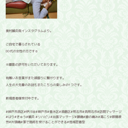
奥村鍼灸院インスタグラムより。
ご自宅で暮らされている
80代の女性の方です☺️
※撮影の許可をいただいております。
有難いお言葉がまた頑張りに繋がります。
人生の大先輩のお話もまたこちらの楽しみの1つです。
新規患者様受付中です。
#神戸市西区#伊川谷#神戸市#垂水区#須磨区#明石市#西明石市#訪問マッサージ
#はり#きゅう#鍼灸 #リハビリ#出張マッサージ#腰痛#膝の痛み#肩こり#眼精疲
労#片頭痛#家で施術を受けることができる#地域密着型