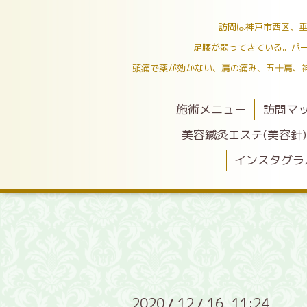
訪問は神戸市西区、垂
足腰が弱ってきている。パ
頭痛で薬が効かない、肩の痛み、五十肩、
施術メニュー
訪問マ
美容鍼灸エステ(美容針)
インスタグラ
2020
12
16 11:24
/
/