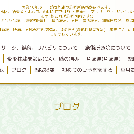
開業10年以上！訪問施術や施術所施術が選べます。
水区、須磨区・明石市、西明石市ではり ・きゅう・マッサージ・リハビリ
布団1枚あれば施術可能です〇
ーキンソン病、脳梗塞後遺症、膝の痛み、腰痛、肩の痛み、神経痛など、整骨
神経痛、腰痛、腰部脊柱管狭窄症、膝の痛み(変形性膝関節症)、歩きにくい、
も訪問しています。
ッサージ、鍼灸、リハビリについて
施術所通院について
変形性膝関節症(OA)、膝の痛み
片頭痛(片頭痛)
訪
ム
ブログ
当院概要
初めてのご予約をする
毎月
ブログ