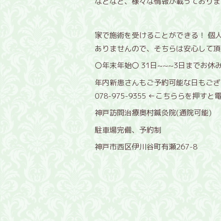
などなど、様々な情報が載っております(
家で施術を受けることができる！ 個
ありませんので、そちらは安心して頂
〇年末年始〇 31日~~~3日までお
年内新患さんもご予約可能な日もござ
078-975-9355 ←こちららを押す
神戸訪問治療奥村鍼灸院(通院可能)
駐車場完備、予約制
神戸市西区伊川谷町有瀬267-8