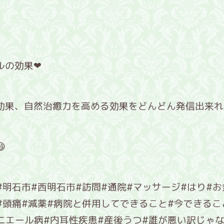
ルの効果❤
効果、自然治癒力を高める効果をどんどん発信出来れ

#明石市#西明石市#訪問#通院#マッサージ#はり#お
#頭痛#減薬#病院と併用してできること#今できるこ
ニエール病#内耳性疾患#産後うつ#誰が悪い訳じゃ