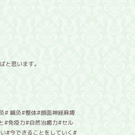
ばと思います。
灸# 鍼灸#整体#顔面神経麻痺
と#免疫力#自然治癒力#セル
ない#今できることをしていく#