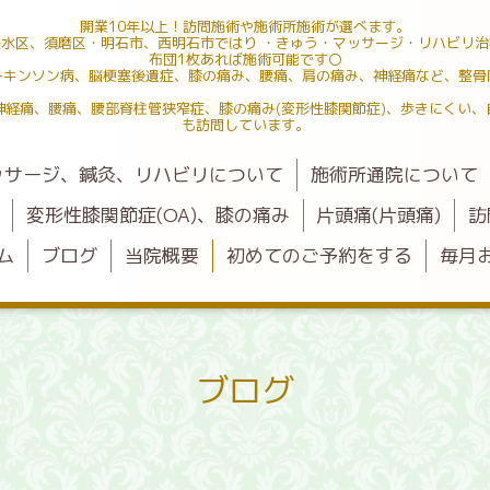
開業10年以上！訪問施術や施術所施術が選べます。
水区、須磨区・明石市、西明石市ではり ・きゅう・マッサージ・リハビリ
布団1枚あれば施術可能です〇
ーキンソン病、脳梗塞後遺症、膝の痛み、腰痛、肩の痛み、神経痛など、整骨
神経痛、腰痛、腰部脊柱管狭窄症、膝の痛み(変形性膝関節症)、歩きにくい、
も訪問しています。
ッサージ、鍼灸、リハビリについて
施術所通院について
変形性膝関節症(OA)、膝の痛み
片頭痛(片頭痛)
訪
ム
ブログ
当院概要
初めてのご予約をする
毎月
ブログ