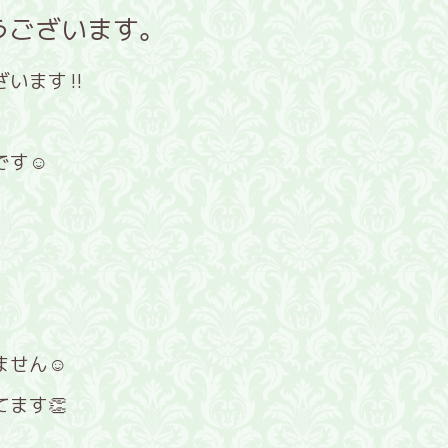
うございます。
ざいます‼
す☺️
ません☺
ます👏