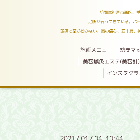
訪問は神戸市西区、垂
足腰が弱ってきている。パ
頭痛で薬が効かない、肩の痛み、五十肩、
施術メニュー
訪問マ
美容鍼灸エステ(美容針)
インスタグラ
2021
01
04 10:44
/
/