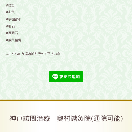
#はり
#お灸
#学園都市
#明石
#西明石
#鍼灸整骨
↓こちらの友達追加を行って下さい😊
神戸訪問治療 奥村鍼灸院(通院可能)