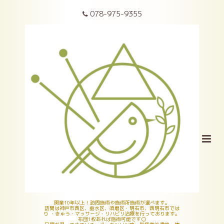
078-975-9355
開業10年以上！訪問施術や施術所施術が選べます。
訪問は神戸市西区、垂水区、須磨区・明石市、西明石市では
り ・きゅう・マッサージ・リハビリ治療を行っております。
布団1枚あれば施術可能です〇