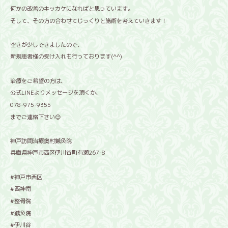
何かの改善のキッカケになればと思っています。
そして、その方の合わせてじっくりと施術を考えていきます！
空きが少しできましたので、
新規患者様の受け入れも行っております(^^)
治療をご希望の方は、
公式LINEよりメッセージを頂くか、
078-975-9355
までご連絡下さい😊
神戸訪問治療奥村鍼灸院
兵庫県神戸市西区伊川谷町有瀬267-8
#神戸市西区
#西神南
#整骨院
#鍼灸院
#伊川谷