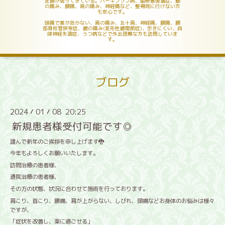
足腰が弱ってきている。パーキンソン病、脳梗塞後遺症、膝
の痛み、腰痛、肩の痛み、神経痛など、整骨院に行けない方
も安心です。
頭痛で薬が効かない、肩の痛み、五十肩、神経痛、腰痛、腰
部脊柱管狭窄症、膝の痛み(変形性膝関節症)、歩きにくい、自
律神経失調症、うつ病などで外出困難な方も訪問していま
す。
ブログ
2024
01
08 20:25
/
/
新規患者様受付可能です◎
謹んで新年のご挨拶を申し上げます🐉
今年もよろしくお願いいたします。
訪問治療の患者様、
通院治療の患者様、
その方の状態、状況に合わせて施術を行っております。
肩こり、首こり、腰痛、肩が上がらない、しびれ、頭痛などお身体のお悩みは様々
ですが、
「症状を改善し、楽に過ごせる」