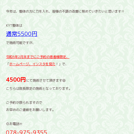
今年は、整体の方に力を入れ、皆様の不調の改善に努めていきたいと思います‼️
KYT整体は
通常5500円
で施術可能ですが、
令和6年2月末までにご予約の患者様限定、
「
ホームページ、インスタを見た
！」で、
4500円
にて施術させて頂きます😄
こちらは院長限定の施術となっております。
ご予約が限られますので
お早めのご連絡をお願いします。
◎お電話☏
078-975-9355