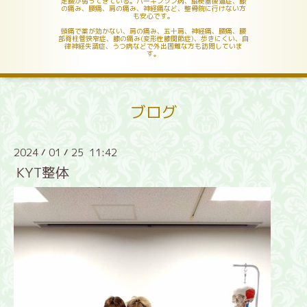
足腰が弱ってきている。パーキンソン病、脳梗塞後遺症、膝
の痛み、腰痛、肩の痛み、神経痛など、整骨院に行けない方
も安心です。
頭痛で薬が効かない、肩の痛み、五十肩、神経痛、腰痛、腰
部脊柱管狭窄症、膝の痛み(変形性膝関節症)、歩きにくい、自
律神経失調症、うつ病などで外出困難な方も訪問していま
す。
ブログ
2024
01
25 11:42
/
/
KYT整体