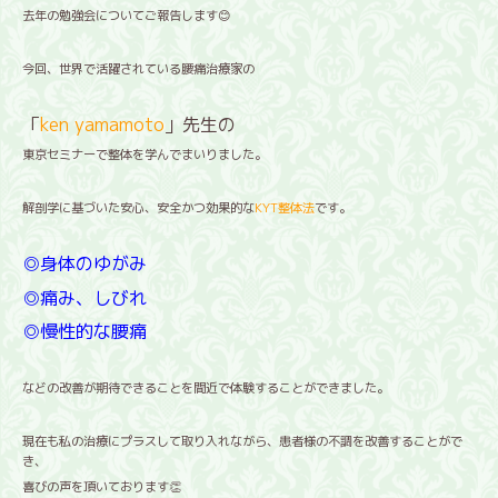
去年の勉強会についてご報告します😊
今回、世界で活躍されている腰痛治療家の
「
ken yamamoto
」先生の
東京セミナーで整体を学んでまいりました。
解剖学に基づいた安心、安全かつ効果的な
KYT整体法
です。
◎身体のゆがみ
◎痛み、しびれ
◎慢性的な腰痛
などの改善が期待できることを間近で体験することができました。
現在も私の治療にプラスして取り入れながら、患者様の不調を改善することがで
き、
喜びの声を頂いております👏