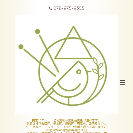
078-975-9355
開業10年以上！訪問施術や施術所施術が選べます。
訪問は神戸市西区、垂水区、須磨区・明石市、西明石市では
り ・きゅう・マッサージ・リハビリ治療を行っております。
布団1枚あれば施術可能です〇